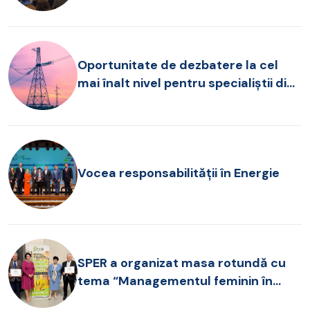
provocări pentru operarea SEN, în
dezbatere la FOREN 2026
Oportunitate de dezbatere la cel
mai înalt nivel pentru specialiștii din
sectorul energetic!
Vocea responsabilității în Energie
SPER a organizat masa rotundă cu
tema “Managementul feminin în
companiile românești”