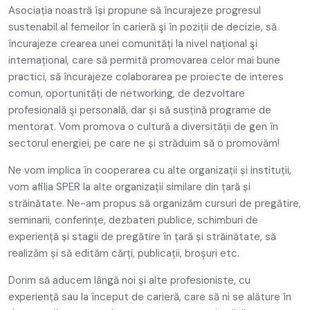
Asociația noastră își propune să încurajeze progresul
sustenabil al femeilor în carieră şi în poziții de decizie, să
încurajeze crearea unei comunități la nivel național şi
internațional, care să permită promovarea celor mai bune
practici, să încurajeze colaborarea pe proiecte de interes
comun, oportunități de networking, de dezvoltare
profesională şi personală, dar și să susțină programe de
mentorat. Vom promova o cultură a diversității de gen în
sectorul energiei, pe care ne și străduim să o promovăm!
Ne vom implica în cooperarea cu alte organizații și instituții,
vom afilia SPER la alte organizații similare din țară și
străinătate. Ne-am propus să organizăm cursuri de pregătire,
seminarii, conferințe, dezbateri publice, schimburi de
experiență și stagii de pregătire în țară și străinătate, să
realizăm și să edităm cărți, publicații, broșuri etc.
Dorim să aducem lângă noi și alte profesioniste, cu
experiență sau la început de carieră, care să ni se alăture în