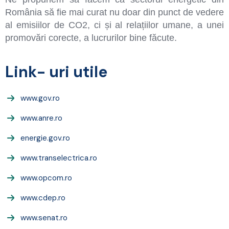
România să fie mai curat nu doar din punct de vedere
al emisiilor de CO2, ci și al relațiilor umane, a unei
promovări corecte, a lucrurilor bine făcute.
Link- uri utile
www.gov.ro
www.anre.ro
energie.gov.ro
www.transelectrica.ro
www.opcom.ro
www.cdep.ro
www.senat.ro