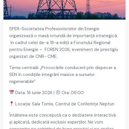
SPER-Societatea Profesionistelor din Energie
organizează o masă rotundă de importanță strategică,
în cadrul celei de-a 18-a ediții a Forumului Regional
pentru Energie – FOREN 2026, eveniment de prestigiu
organizat de CNR- CME.
Tema centrală: „Provocările conducerii prin dispecer a
SEN în condițiile integrării masive a surselor
regenerabile”
Data: 16 iunie 2026 |
Ora: 09:00
Locația: Sala Tomis, Centrul de Conferințe Neptun
Întâlnirea este concepută ca o dezbatere interactivă
și aplicată, dedicată exclusiv experților. Ne vom
concentra pe schimbul de bune practici și pe analiza