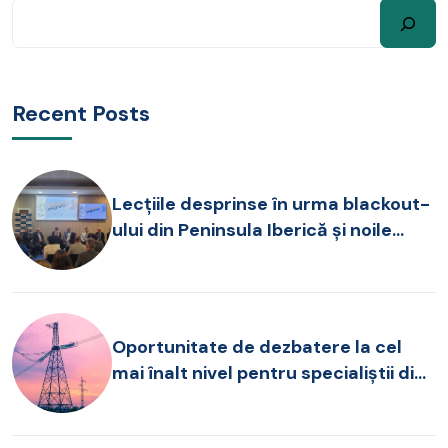
Recent Posts
Lecțiile desprinse în urma blackout-
ului din Peninsula Iberică și noile
provocări pentru operarea SEN, în
dezbatere la FOREN 2026
Oportunitate de dezbatere la cel
mai înalt nivel pentru specialiștii din
sectorul energetic!