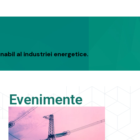
nabil al industriei energetice.
Evenimente