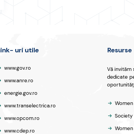
ink- uri utile
Resurse
www.gov.ro
Vă invităm 
dedicate pe
www.anre.ro
oportunităț
energie.gov.ro
Women 
www.transelectrica.ro
Society
www.opcom.ro
Women i
www.cdep.ro