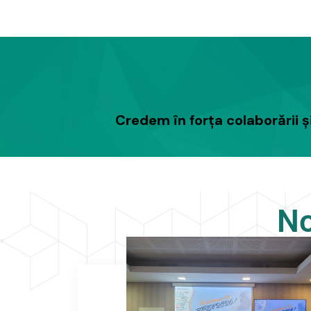
Credem în forța colaborării și
No