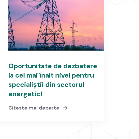
Oportunitate de dezbatere
la cel mai înalt nivel pentru
specialiștii din sectorul
energetic!
Citeste mai departe