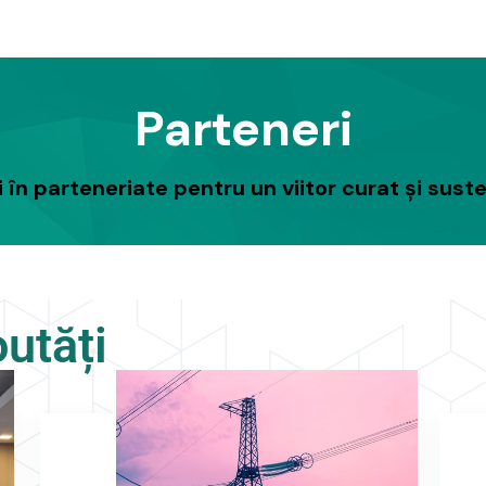
Parteneri
 în parteneriate pentru un viitor curat și suste
utăți