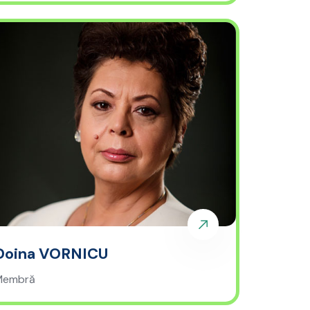
Doina VORNICU
Membră