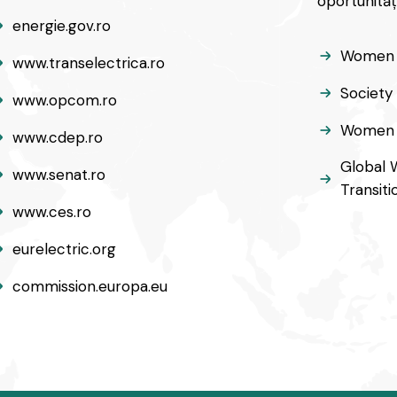
oportunităț
energie.gov.ro
Women 
www.transelectrica.ro
Society
www.opcom.ro
Women i
www.cdep.ro
Global 
www.senat.ro
Transit
www.ces.ro
eurelectric.org
commission.europa.eu