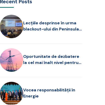
Recent Posts
Lecțiile desprinse în urma
blackout-ului din Peninsula
Iberică și noile provocări
pentru operarea SEN, în
dezbatere la FOREN 2026
Oportunitate de dezbatere
la cel mai înalt nivel pentru
specialiștii din sectorul
energetic!
Vocea responsabilității în
Energie