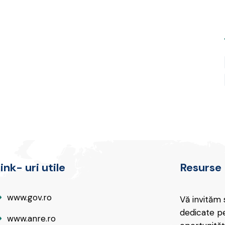
ink- uri utile
Resurse
www.gov.ro
Vă invităm 
dedicate pe
www.anre.ro