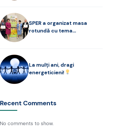
SPER a organizat masa
rotundă cu tema
“Managementul feminin în
companiile românești”
La mulți ani, dragi
energeticieni!
Recent Comments
No comments to show.